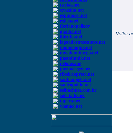
caxias.net
cruzalta.net
espumoso.net
esteio.net
florianopolis.tv
guaiba.net
Voltar a
ibiruba.net
lagoadostrescantos.net
naometoque.net
novohamburgo.net
passofundo.net
pelotas.me
portoalegre.net
ribeiraopreto.net
santoangelo.net
saoleopoldo.net
selbachnet.com.br
soledade.net
tapera.net
viamao.net