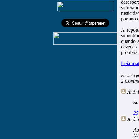
desesper
sofrera
rusticid
por ano c
A report
subnotif
quando a
dezenas
prolifera
Leia mat
Postado p
2 Comme
Anôn
So
25
Anôn
Aq
Ma