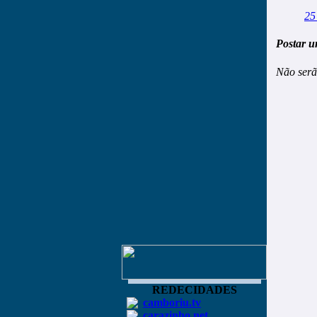
25
Postar u
Não serã
REDECIDADES
camboriu.tv
carazinho.net