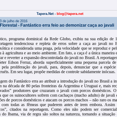
Tapera.Net -
blog@tapera.net
3 de julho de 2016
 Florestal - Fantástico erra feio ao demonizar caça ao javali
tico, programa dominical da Rede Globo, exibiu na sua edição de 1
rtagem tendenciosa e repleta de erros sobre a caça ao javali no B
exótica e considerada uma praga, pela velocidade que se reproduz e pel
 à agricultura e ao meio ambiente. Em fato, a caça é a única maneira e
rar e reverter a expansão descontrolada do javali no Brasil. A reportage
órter Edson Ferraz, aborda superficialmente uma pequena parcela de
 pela proliferação do javali, para, depois, denunciar que a espéci
cruéis. Em seu lugar, propõe medidas de controle sabidamente inócuas.
gem do Fantástico erra ao atribuir a introdução do javali no Brasil a i
m na década de 80 pelas fronteiras da Argentina e Uruguai e, mais re
vados” produtores que cruzaram o javali com porcos domésticos. O 
a que os suinocultores sofrem com cachaços (macho adulto) de javali
ções de porcos domésticos e atacam os porcos machos – não raro os 
m com todas as fêmeas que puderem antes de irem embora. Assim
cos”, citados na reportagem. Como eles não podem ser comercial
a do Ibama, via de regra são soltos na natureza, tornando a situação