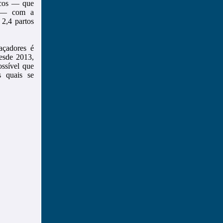
icos — que
vo — com a
 2,4 partos
açadores é
desde 2013,
ossível que
s quais se