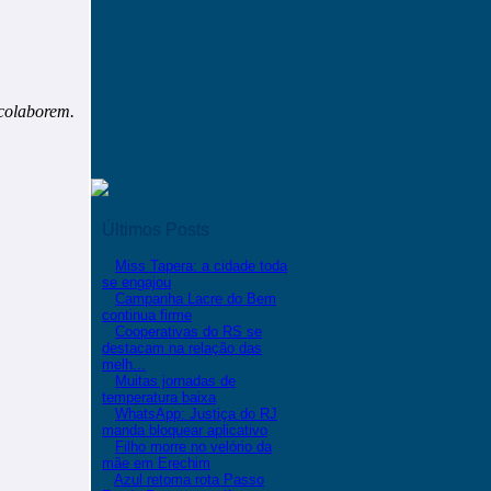
 colaborem.
Últimos Posts
Miss Tapera: a cidade toda
se engajou
Campanha Lacre do Bem
continua firme
Cooperativas do RS se
destacam na relação das
melh...
Muitas jornadas de
temperatura baixa
WhatsApp: Justiça do RJ
manda bloquear aplicativo
Filho morre no velório da
mãe em Erechim
Azul retoma rota Passo