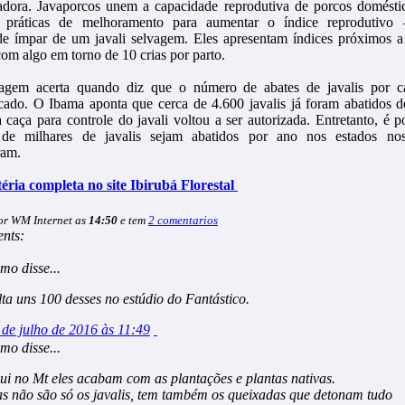
adora. Javaporcos unem a capacidade reprodutiva de porcos domést
m práticas de melhoramento para aumentar o índice reproduti
ade ímpar de um javali selvagem. Eles apresentam índices próximos a
om algo em torno de 10 crias por parto.
agem acerta quando diz que o número de abates de javalis por c
icado. O Ibama aponta que cerca de 4.600 javalis já foram abatidos 
 caça para controle do javali voltou a ser autorizada. Entretanto, é p
 de milhares de javalis sejam abatidos por ano nos estados no
ram.
éria completa no site Ibirubá Florestal
or WM Internet as
14:50
e tem
2 comentarios
nts:
imo
disse...
lta uns 100 desses no estúdio do Fantástico.
 de julho de 2016 às 11:49
imo
disse...
ui no Mt eles acabam com as plantações e plantas nativas.
s não são só os javalis, tem também os queixadas que detonam tudo