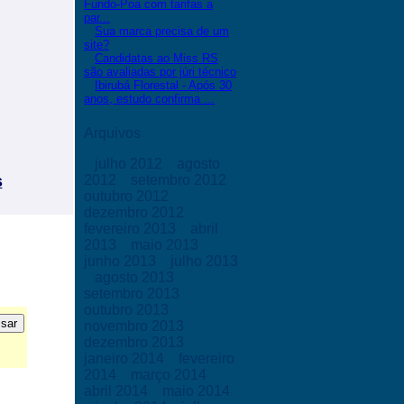
Fundo-Poa com tarifas a
par...
Sua marca precisa de um
site?
Candidatas ao Miss RS
são avaliadas por júri técnico
Ibirubá Florestal - Após 30
anos, estudo confirma ...
Arquivos
julho 2012
agosto
s
2012
setembro 2012
outubro 2012
dezembro 2012
fevereiro 2013
abril
2013
maio 2013
junho 2013
julho 2013
agosto 2013
setembro 2013
outubro 2013
novembro 2013
dezembro 2013
janeiro 2014
fevereiro
2014
março 2014
abril 2014
maio 2014