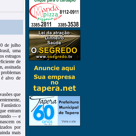
0 de julho
rasil, uma
os estragos
ficiente de
m, assinada
 problemas
e é alvo de
nvasões que
centemente,
Fantástico
 que entram
matando — e
 nascem os
izados por
 ainda mais