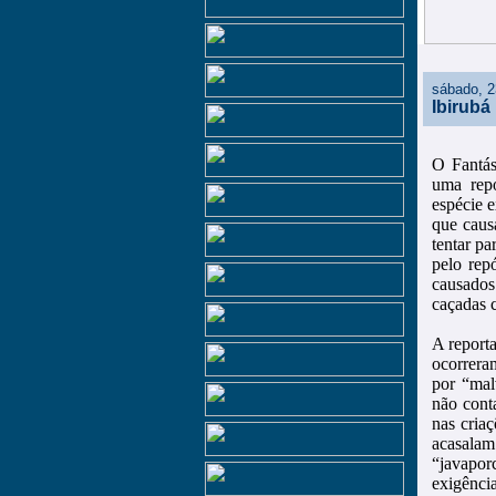
sábado, 2
Ibirubá
O Fantás
uma repo
espécie 
que causa
tentar pa
pelo rep
causados
caçadas 
A reporta
ocorrera
por “mal
não cont
nas cria
acasala
“javapor
exigênci