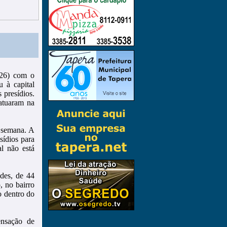
(26) com o
u à capital
 presídios.
atuaram na
e semana. A
sídios para
l não está
ndes, de 44
, no bairro
o dentro do
ensação de