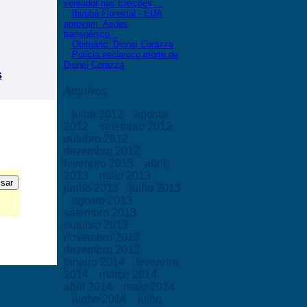
vereador nas Eleições ...
Ibirubá Florestal - EUA
aprovam ‘Aedes
transgênico...
Obituário: Dionei Corazza
Polícia esclarece morte de
Dionei Corazza
s
Arquivos
julho 2012
agosto
2012
setembro 2012
outubro 2012
dezembro 2012
fevereiro 2013
abril
2013
maio 2013
junho 2013
julho 2013
agosto 2013
setembro 2013
outubro 2013
novembro 2013
dezembro 2013
janeiro 2014
fevereiro
2014
março 2014
abril 2014
maio 2014
junho 2014
julho