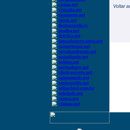
caxias.net
Voltar a
cruzalta.net
espumoso.net
esteio.net
florianopolis.tv
guaiba.net
ibiruba.net
lagoadostrescantos.net
naometoque.net
novohamburgo.net
passofundo.net
pelotas.me
portoalegre.net
ribeiraopreto.net
santoangelo.net
saoleopoldo.net
selbachnet.com.br
soledade.net
tapera.net
viamao.net