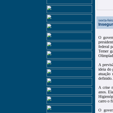
sexta-fei
Insegur
O govern
presiden
federal 
Temer ga
Olimpíad
A previs
ideia do
atuação 
definido
A crise 
anos. El
Higienóp
carro o f
O gover