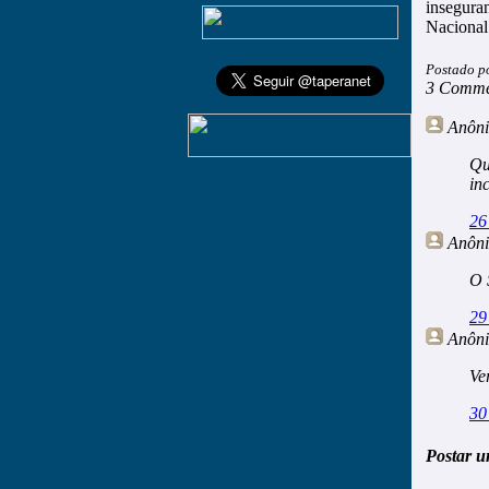
insegura
Nacional
Postado p
3 Comme
Anôn
Qu
in
26
Anôn
O 
29
Anôn
Ve
30
Postar u