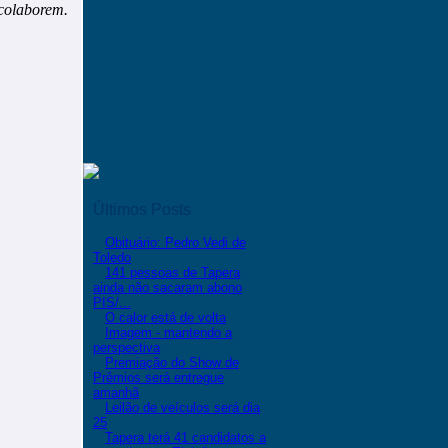
 colaborem.
Últimos Posts
Obituário: Pedro Vedi de
Toledo
141 pessoas de Tapera
ainda não sacaram abono
PIS/...
O calor está de volta
Imagem - mantendo a
perspectiva
Premiação do Show de
Prêmios será entregue
amanhã
Leilão de veículos será dia
25
Tapera terá 41 candidatos a