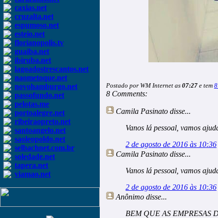
caxias.net
cruzalta.net
espumoso.net
esteio.net
florianopolis.tv
guaiba.net
ibiruba.net
lagoadostrescantos.net
naometoque.net
Postado por WM Internet as
07:27
e tem
8
novohamburgo.net
8 Comments:
passofundo.net
pelotas.me
Camila Pasinato
disse...
portoalegre.net
ribeiraopreto.net
Vanos lá pessoal, vamos ajud
santoangelo.net
saoleopoldo.net
2 de agosto de 2016 às 10:36
selbachnet.com.br
Camila Pasinato
disse...
soledade.net
tapera.net
Vanos lá pessoal, vamos ajud
viamao.net
2 de agosto de 2016 às 10:36
Anônimo
disse...
BEM QUE AS EMPRESAS D