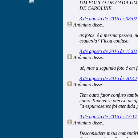
UM POUCO DE CADA UMA
DE CAROLINE.
3 de agosto de 2016 às 08:02
Anônimo
disse...
as fotos, é a mesma pessoa, n
esquerda? Ficou confuso
8 de agosto de 2016 às 15:02
Anônimo
disse...
ué, mas a segunda foto é em f
8 de agosto de 2016 às 20:42
Anônimo
disse...
Tem outro fator confuso também
como:Taperense precisa de aju
"a espumosense foi atendida
9 de agosto de 2016 às 13:17
Anônimo
disse...
Desconsidere meus comentári