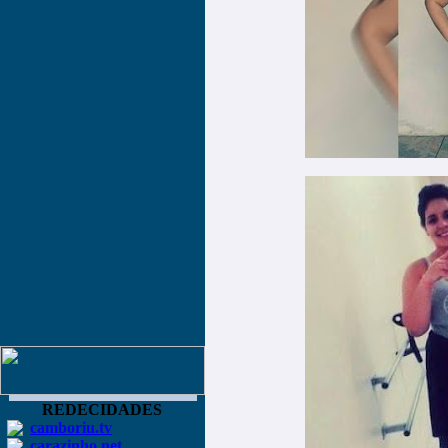
REDECIDADES
camboriu.tv
carazinho.net