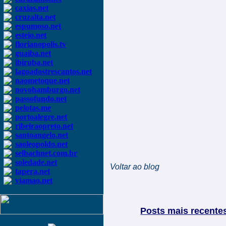
caxias.net
cruzalta.net
espumoso.net
esteio.net
florianopolis.tv
guaiba.net
ibiruba.net
lagoadostrescantos.net
naometoque.net
novohamburgo.net
passofundo.net
pelotas.me
portoalegre.net
ribeiraopreto.net
santoangelo.net
saoleopoldo.net
selbachnet.com.br
soledade.net
Voltar ao blog
tapera.net
viamao.net
Posts mais recente