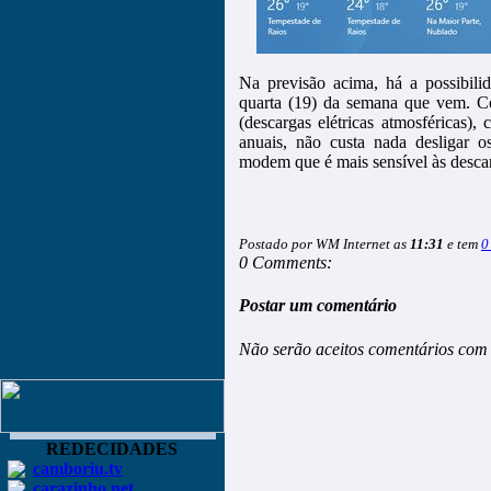
Na previsão acima, há a possibilida
quarta (19) da semana que vem. C
(descargas elétricas atmosféricas)
anuais, não custa nada desligar o
modem que é mais sensível às descarg
Postado por WM Internet as
11:31
e tem
0
0 Comments:
Postar um comentário
Não serão aceitos comentários com 
REDECIDADES
camboriu.tv
carazinho.net