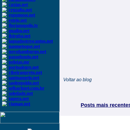
caxias.net
cruzalta.net
espumoso.net
esteio.net
florianopolis.tv
guaiba.net
ibiruba.net
lagoadostrescantos.net
naometoque.net
novohamburgo.net
passofundo.net
pelotas.me
portoalegre.net
ribeiraopreto.net
santoangelo.net
Voltar ao blog
saoleopoldo.net
selbachnet.com.br
soledade.net
tapera.net
viamao.net
Posts mais recente