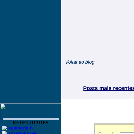
Voltar ao blog
Posts mais recente
REDECIDADES
camboriu.tv
carazinho.net