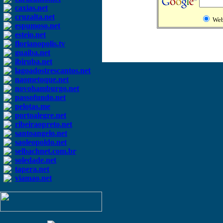
caxias.net
cruzalta.net
We
espumoso.net
esteio.net
florianopolis.tv
guaiba.net
ibiruba.net
lagoadostrescantos.net
naometoque.net
novohamburgo.net
passofundo.net
pelotas.me
portoalegre.net
ribeiraopreto.net
santoangelo.net
saoleopoldo.net
selbachnet.com.br
soledade.net
tapera.net
viamao.net