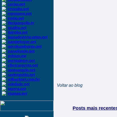
caxias.net
cruzalta.net
espumoso.net
esteio.net
florianopolis.tv
guaiba.net
ibiruba.net
lagoadostrescantos.net
naometoque.net
novohamburgo.net
passofundo.net
pelotas.me
portoalegre.net
ribeiraopreto.net
santoangelo.net
saoleopoldo.net
selbachnet.com.br
soledade.net
Voltar ao blog
tapera.net
viamao.net
Posts mais recente