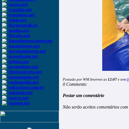
caxias.net
cruzalta.net
espumoso.net
esteio.net
florianopolis.tv
guaiba.net
ibiruba.net
lagoadostrescantos.net
naometoque.net
novohamburgo.net
passofundo.net
pelotas.me
portoalegre.net
ribeiraopreto.net
santoangelo.net
Postado por WM Internet as
12:07
e tem
0
saoleopoldo.net
0 Comments:
selbachnet.com.br
soledade.net
Postar um comentário
tapera.net
viamao.net
Não serão aceitos comentários com 