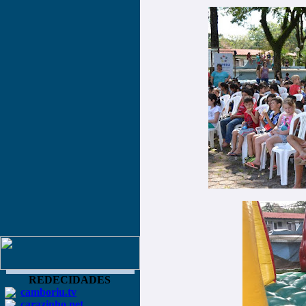
REDECIDADES
camboriu.tv
carazinho.net