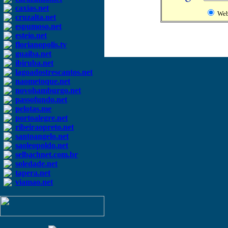
caxias.net
We
cruzalta.net
espumoso.net
esteio.net
florianopolis.tv
guaiba.net
ibiruba.net
lagoadostrescantos.net
naometoque.net
novohamburgo.net
passofundo.net
pelotas.me
portoalegre.net
ribeiraopreto.net
santoangelo.net
saoleopoldo.net
selbachnet.com.br
soledade.net
tapera.net
viamao.net