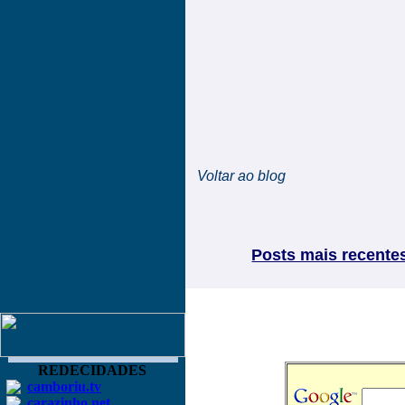
Voltar ao blog
Posts mais recente
REDECIDADES
camboriu.tv
carazinho.net