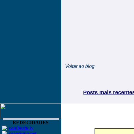
Voltar ao blog
Posts mais recente
REDECIDADES
camboriu.tv
carazinho.net