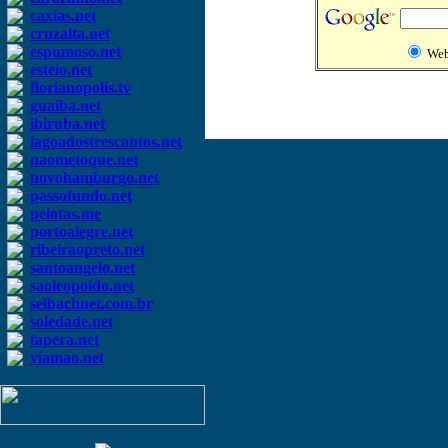
caxias.net
cruzalta.net
espumoso.net
We
esteio.net
florianopolis.tv
guaiba.net
ibiruba.net
lagoadostrescantos.net
naometoque.net
novohamburgo.net
passofundo.net
pelotas.me
portoalegre.net
ribeiraopreto.net
santoangelo.net
saoleopoldo.net
selbachnet.com.br
soledade.net
tapera.net
viamao.net