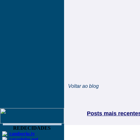
Voltar ao blog
Posts mais recente
REDECIDADES
camboriu.tv
carazinho.net