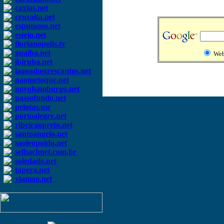
caxias.net
cruzalta.net
espumoso.net
esteio.net
florianopolis.tv
guaiba.net
We
ibiruba.net
lagoadostrescantos.net
naometoque.net
novohamburgo.net
passofundo.net
pelotas.me
portoalegre.net
ribeiraopreto.net
santoangelo.net
saoleopoldo.net
selbachnet.com.br
soledade.net
tapera.net
viamao.net