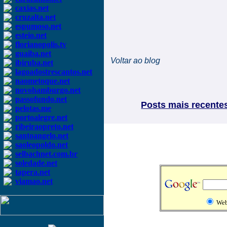
caxias.net
cruzalta.net
espumoso.net
esteio.net
florianopolis.tv
guaiba.net
Voltar ao blog
ibiruba.net
lagoadostrescantos.net
naometoque.net
novohamburgo.net
passofundo.net
Posts mais recente
pelotas.me
portoalegre.net
ribeiraopreto.net
santoangelo.net
saoleopoldo.net
selbachnet.com.br
soledade.net
tapera.net
viamao.net
We