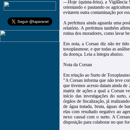
—Hoje (quinta-feira), a Vigilância 
orientando e pautando os agricultor
evitarem outra contaminação por ess
A prefeitura ainda aguarda uma posi
relatório. A prefeitura também afi
rotina dos moradores, como lavar bem
Em nota, a Corsan diz não ter tid
toxoplasmose, e que todas as análise
da doença. Leia a íntegra abaixo.
Nota da Corsan
Em relação ao Surto de Toxoplasmo
"A Corsan informa que não teve con
que tivemos acesso datam ainda de 
matriz de ações a qual a Corsan v
início das investigações do surto,
órgãos de fiscalização, já realizand
de água tratada, bruta, águas de ba
elas com resultado negativo ao ag
nexo causal com o surto. A Corsan 
disposição para colaborar no que for