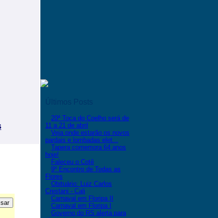
Últimos Posts
20ª Toca do Coelho será de
s
11 a 21 de abril
Veja onde estarão os novos
pardais e lombadas elet...
Tapera comemora 64 anos
hoje!
Faleceu o Cotê
9º Encontro de Todas as
Flores
Obituário: Luiz Carlos
Crestani - Cali
Carnaval em Floripa II
Carnaval em Floripa I
Governo do RS alerta para