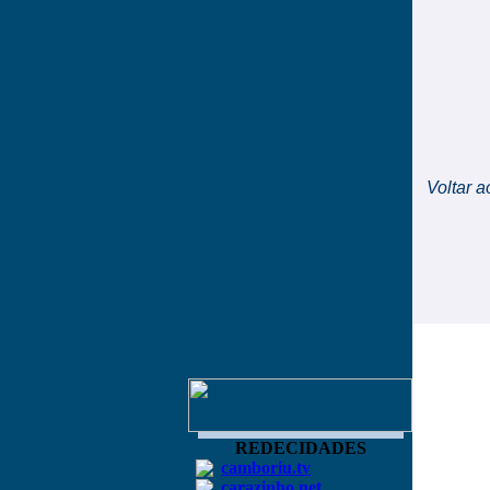
Voltar a
REDECIDADES
camboriu.tv
carazinho.net