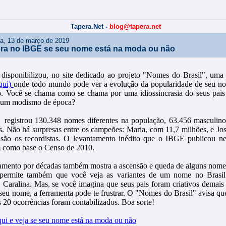
Tapera.Net -
blog@tapera.net
ira, 13 de março de 2019
ra no IBGE se seu nome está na moda ou não
isponibilizou, no site dedicado ao projeto "Nomes do Brasil", uma 
aqui)
onde todo mundo pode ver a evolução da popularidade de seu no
. Você se chama como se chama por uma idiossincrasia do seus pais
 um modismo de época?
egistrou 130.348 nomes diferentes na população, 63.456 masculino
s. Não há surpresas entre os campeões: Maria, com 11,7 milhões, e Jo
 são os recordistas. O levantamento inédito que o IBGE publicou ne
em como base o Censo de 2010.
amento por décadas também mostra a ascensão e queda de alguns nom
ermite também que você veja as variantes de um nome no Brasil:
, Caralina. Mas, se você imagina que seus pais foram criativos demais
 seu nome, a ferramenta pode te frustrar. O "Nomes do Brasil" avisa q
 20 ocorrências foram contabilizados. Boa sorte!
qui e veja se seu nome está na moda ou não