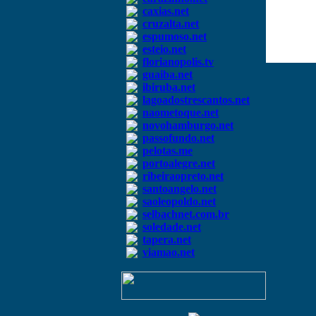
caxias.net
cruzalta.net
espumoso.net
esteio.net
florianopolis.tv
guaiba.net
ibiruba.net
lagoadostrescantos.net
naometoque.net
novohamburgo.net
passofundo.net
pelotas.me
portoalegre.net
ribeiraopreto.net
santoangelo.net
saoleopoldo.net
selbachnet.com.br
soledade.net
tapera.net
viamao.net