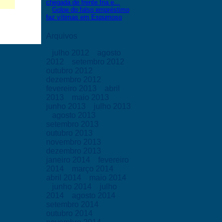
chegada de frente fria e...
Golpe do falso empréstimo
faz vítimas em Espumoso
Arquivos
julho 2012
agosto
2012
setembro 2012
outubro 2012
dezembro 2012
fevereiro 2013
abril
2013
maio 2013
junho 2013
julho 2013
agosto 2013
setembro 2013
outubro 2013
novembro 2013
dezembro 2013
janeiro 2014
fevereiro
2014
março 2014
abril 2014
maio 2014
junho 2014
julho
2014
agosto 2014
setembro 2014
outubro 2014