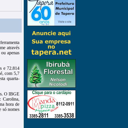
ferramenta
me através
 ou apenas
s e 72.814
sé, com 5,7
sta quarta-
es. O IBGE
 Carolina,
 na hora de
ue só nomes