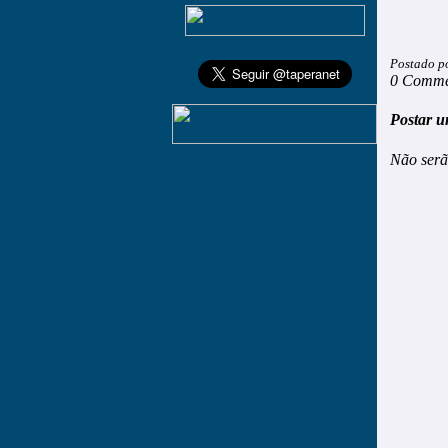
Postado p
0 Comme
Postar u
Não serã