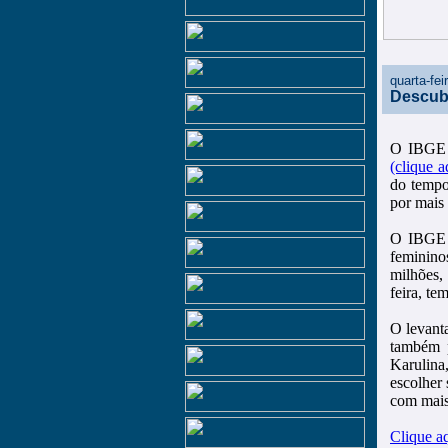
quarta-fe
Descub
O IBGE d
(clique 
do tempo
por mais
O IBGE r
feminino
milhões,
feira, t
O levant
também p
Karulina
escolher
com mais
Clique a