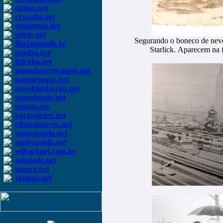
caxias.net
cruzalta.net
espumoso.net
esteio.net
Segurando o boneco de neve,
florianopolis.tv
Starlick.
Aparecem na f
guaiba.net
ibiruba.net
lagoadostrescantos.net
naometoque.net
novohamburgo.net
passofundo.net
pelotas.me
portoalegre.net
ribeiraopreto.net
santoangelo.net
saoleopoldo.net
selbachnet.com.br
soledade.net
tapera.net
viamao.net