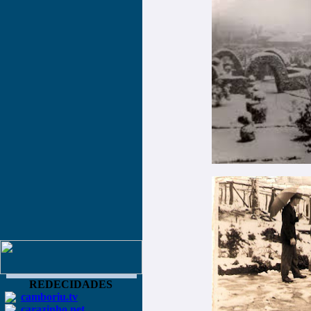
REDECIDADES
camboriu.tv
carazinho.net