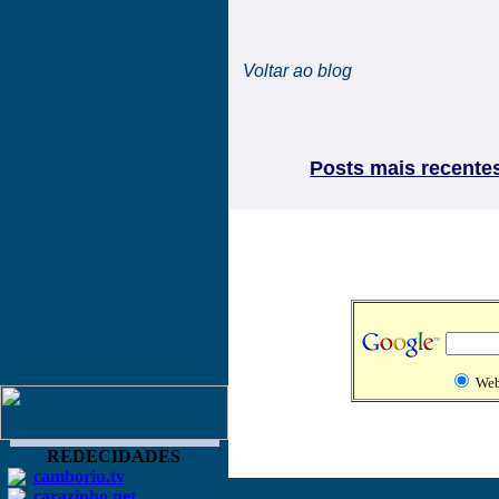
Voltar ao blog
Posts mais recente
We
REDECIDADES
camboriu.tv
carazinho.net