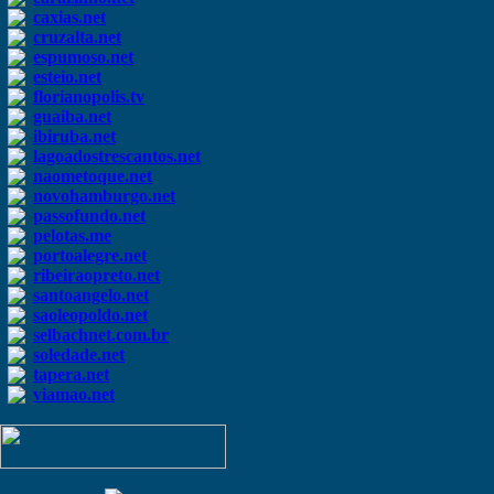
caxias.net
cruzalta.net
espumoso.net
esteio.net
florianopolis.tv
guaiba.net
ibiruba.net
lagoadostrescantos.net
naometoque.net
novohamburgo.net
passofundo.net
pelotas.me
portoalegre.net
ribeiraopreto.net
santoangelo.net
saoleopoldo.net
selbachnet.com.br
soledade.net
tapera.net
viamao.net