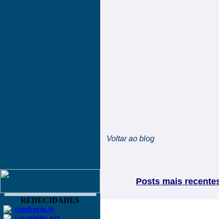
Voltar ao blog
Posts mais recente
REDECIDADES
camboriu.tv
carazinho.net