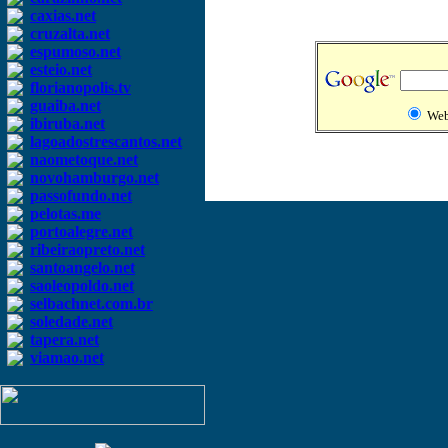
caxias.net
cruzalta.net
espumoso.net
esteio.net
florianopolis.tv
guaiba.net
We
ibiruba.net
lagoadostrescantos.net
naometoque.net
novohamburgo.net
passofundo.net
pelotas.me
portoalegre.net
ribeiraopreto.net
santoangelo.net
saoleopoldo.net
selbachnet.com.br
soledade.net
tapera.net
viamao.net