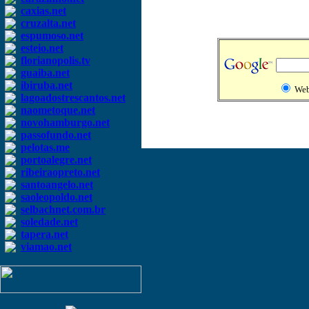
caxias.net
cruzalta.net
espumoso.net
esteio.net
florianopolis.tv
guaiba.net
ibiruba.net
We
lagoadostrescantos.net
naometoque.net
novohamburgo.net
passofundo.net
pelotas.me
portoalegre.net
ribeiraopreto.net
santoangelo.net
saoleopoldo.net
selbachnet.com.br
soledade.net
tapera.net
viamao.net