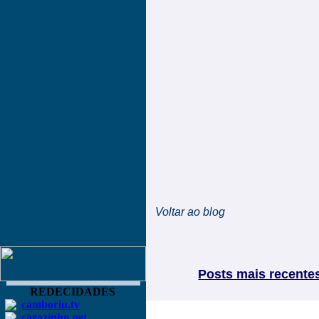
Voltar ao blog
Posts mais recente
REDECIDADES
camboriu.tv
carazinho.net