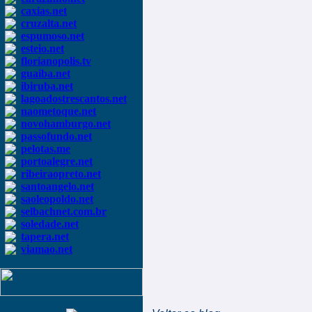
caxias.net
cruzalta.net
espumoso.net
esteio.net
florianopolis.tv
guaiba.net
ibiruba.net
lagoadostrescantos.net
naometoque.net
novohamburgo.net
passofundo.net
pelotas.me
portoalegre.net
ribeiraopreto.net
santoangelo.net
saoleopoldo.net
selbachnet.com.br
soledade.net
tapera.net
viamao.net