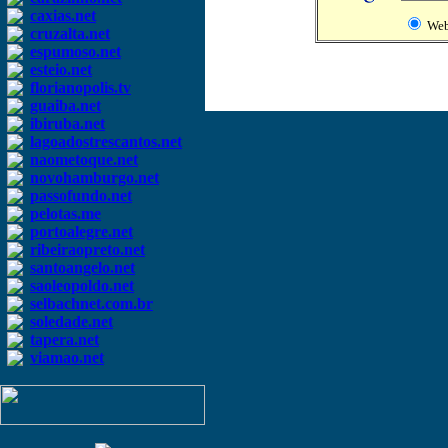
caxias.net
We
cruzalta.net
espumoso.net
esteio.net
florianopolis.tv
guaiba.net
ibiruba.net
lagoadostrescantos.net
naometoque.net
novohamburgo.net
passofundo.net
pelotas.me
portoalegre.net
ribeiraopreto.net
santoangelo.net
saoleopoldo.net
selbachnet.com.br
soledade.net
tapera.net
viamao.net