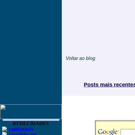
Voltar ao blog
Posts mais recente
REDECIDADES
camboriu.tv
carazinho.net