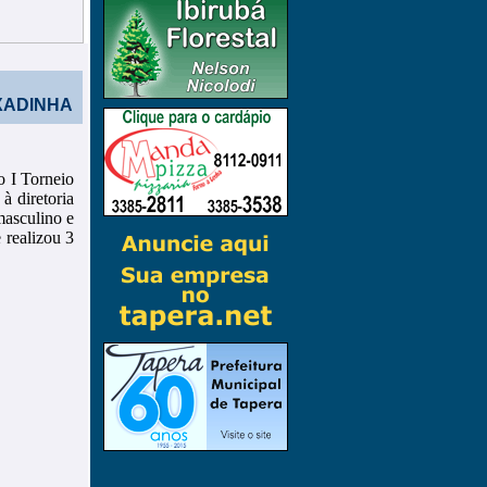
IXADINHA
o I Torneio
à diretoria
masculino e
 realizou 3