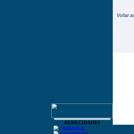
Voltar a
REDECIDADES
camboriu.tv
carazinho.net