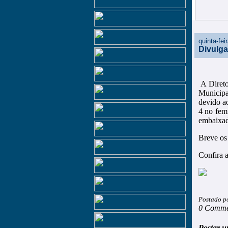
quinta-fei
Divulg
A Direto
Municipa
devido a
4 no fem
embaixad
Breve os
Confira 
Postado p
0 Comme
Postar u