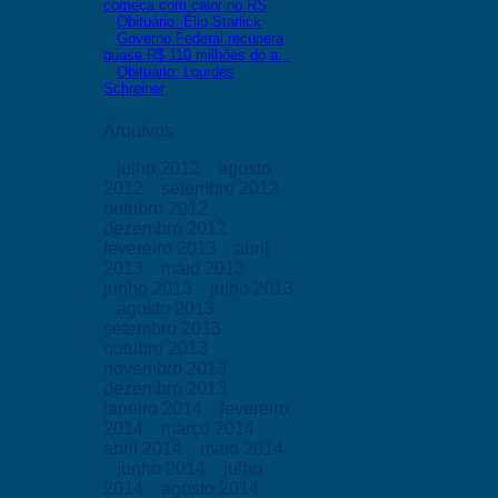
começa com calor no RS
Obituário: Élio Starlick
Governo Federal recupera
quase R$ 110 milhões do a...
Obituário: Lourdes
Schreiner
Arquivos
julho 2012
agosto
2012
setembro 2012
outubro 2012
dezembro 2012
fevereiro 2013
abril
2013
maio 2013
junho 2013
julho 2013
agosto 2013
setembro 2013
outubro 2013
novembro 2013
dezembro 2013
janeiro 2014
fevereiro
2014
março 2014
abril 2014
maio 2014
junho 2014
julho
2014
agosto 2014