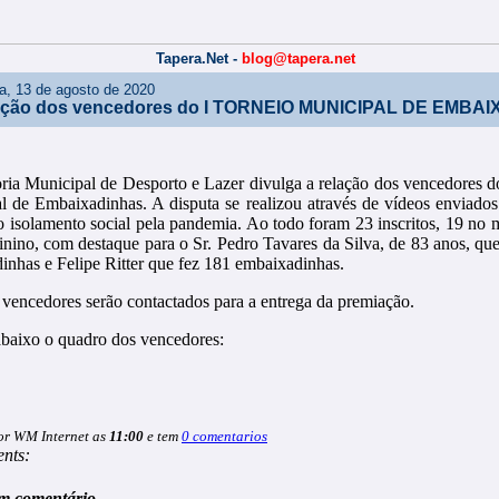
Tapera.Net -
blog@tapera.net
ra, 13 de agosto de 2020
ação dos vencedores do I TORNEIO MUNICIPAL DE EMBA
ria Municipal de Desporto e Lazer divulga a relação dos vencedores d
l de Embaixadinhas. A disputa se realizou através de vídeos enviados 
o isolamento social pela pandemia. Ao todo foram 23 inscritos, 19 no 
inino, com destaque para o Sr. Pedro Tavares da Silva, de 83 anos, que
inhas e Felipe Ritter que fez 181 embaixadinhas.
 vencedores serão contactados para a entrega da premiação.
abaixo o quadro dos vencedores:
or WM Internet as
11:00
e tem
0 comentarios
nts:
m comentário