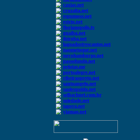
caxias.net
cruzalta.net
espumoso.net
esteio.net
florianopolis.tv
guaiba.net
ibiruba.net
lagoadostrescantos.net
naometoque.net
novohamburgo.net
passofundo.net
pelotas.me
portoalegre.net
ribeiraopreto.net
santoangelo.net
saoleopoldo.net
selbachnet.com.br
soledade.net
tapera.net
viamao.net