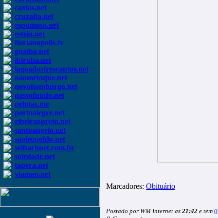
caxias.net
cruzalta.net
espumoso.net
esteio.net
florianopolis.tv
guaiba.net
ibiruba.net
lagoadostrescantos.net
naometoque.net
novohamburgo.net
passofundo.net
pelotas.me
portoalegre.net
ribeiraopreto.net
santoangelo.net
saoleopoldo.net
selbachnet.com.br
soledade.net
tapera.net
viamao.net
Marcadores:
Obituário
Postado por WM Internet as
21:42
e tem
0