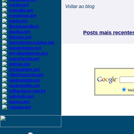
caxias.net
Voltar ao blog
cruzalta.net
espumoso.net
esteio.net
florianopolis.tv
guaiba.net
Posts mais recente
ibiruba.net
lagoadostrescantos.net
naometoque.net
novohamburgo.net
passofundo.net
pelotas.me
portoalegre.net
ribeiraopreto.net
santoangelo.net
saoleopoldo.net
We
selbachnet.com.br
soledade.net
tapera.net
viamao.net