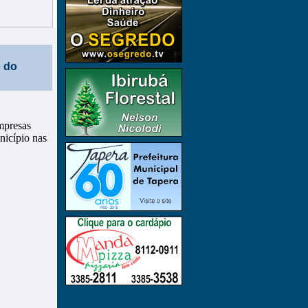
o do
mpresas
nicípio nas