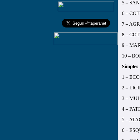
5 – SA
6 – CO
7 – AG
8 – CO
9 – M
10 – B
Simples
1 – EC
2 – LIC
3 – MU
4 – PA
5 – A
6 – ES