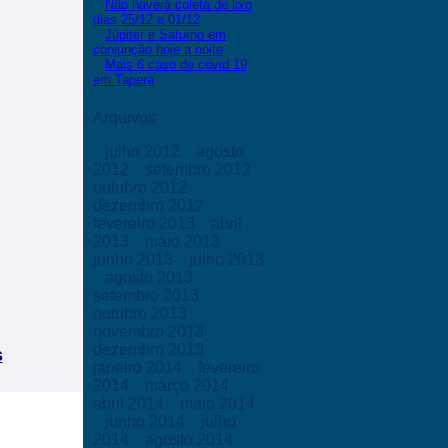
Não haverá coleta de lixo
dias 25/12 e 01/12
Júpiter e Saturno em
conjunção hoje a noite
Mais 6 caso de covid 19
em Tapera
Arquivos
julho 2012
agosto
2012
setembro 2012
outubro 2012
dezembro 2012
fevereiro 2013
abril
2013
maio 2013
junho 2013
julho 2013
agosto 2013
setembro 2013
outubro 2013
novembro 2013
dezembro 2013
s
janeiro 2014
fevereiro
2014
março 2014
abril 2014
maio 2014
junho 2014
julho
2014
agosto 2014