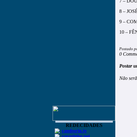
7 – DO
8 – JO
9 – CO
10 – F
Postado p
0 Comme
Postar u
Não serã
REDECIDADES
camboriu.tv
carazinho.net