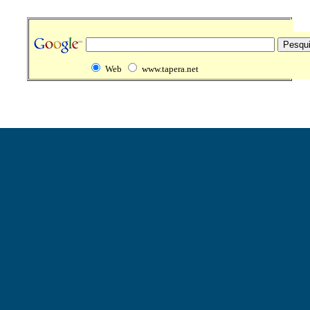
Web
www.tapera.net