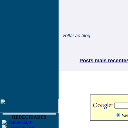
Voltar ao blog
Posts mais recente
We
REDECIDADES
camboriu.tv
carazinho.net