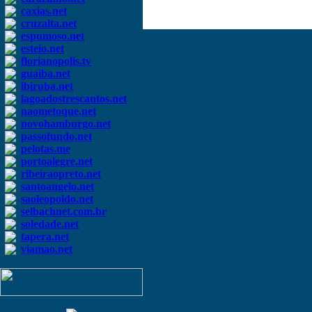
caxias.net
cruzalta.net
espumoso.net
esteio.net
florianopolis.tv
guaiba.net
ibiruba.net
lagoadostrescantos.net
naometoque.net
novohamburgo.net
passofundo.net
pelotas.me
portoalegre.net
ribeiraopreto.net
santoangelo.net
saoleopoldo.net
selbachnet.com.br
soledade.net
tapera.net
viamao.net