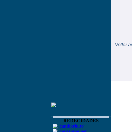
Voltar a
REDECIDADES
camboriu.tv
carazinho.net