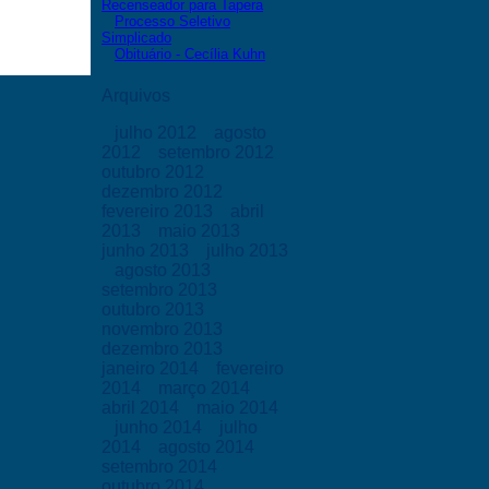
Recenseador para Tapera
Processo Seletivo
Simplicado
Obituário - Cecília Kuhn
Arquivos
julho 2012
agosto
2012
setembro 2012
outubro 2012
dezembro 2012
fevereiro 2013
abril
2013
maio 2013
junho 2013
julho 2013
agosto 2013
setembro 2013
outubro 2013
novembro 2013
dezembro 2013
janeiro 2014
fevereiro
2014
março 2014
abril 2014
maio 2014
junho 2014
julho
2014
agosto 2014
setembro 2014
outubro 2014