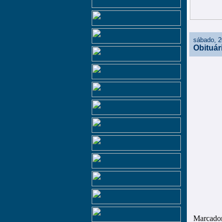
sábado, 2
Obituári
Marcado