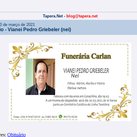
Tapera.Net -
blog@tapera.net
0 de março de 2021
o - Vianei Pedro Griebeler (nei)
res:
Obituário