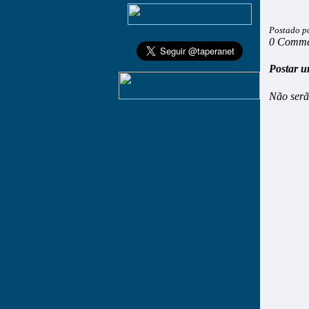
Postado p
0 Comme
Postar u
Não serã