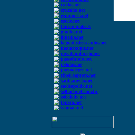
caxias.net
cruzalta.net
espumoso.net
esteio.net
florianopolis.tv
guaiba.net
ibiruba.net
lagoadostrescantos.net
naometoque.net
novohamburgo.net
passofundo.net
pelotas.me
portoalegre.net
ribeiraopreto.net
santoangelo.net
saoleopoldo.net
selbachnet.com.br
soledade.net
tapera.net
viamao.net