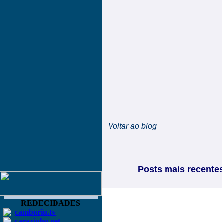
Voltar ao blog
Posts mais recente
REDECIDADES
camboriu.tv
carazinho.net