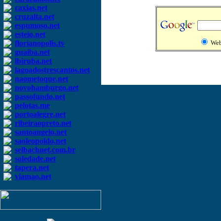
caxias.net
cruzalta.net
espumoso.net
esteio.net
florianopolis.tv
We
guaiba.net
ibiruba.net
lagoadostrescantos.net
naometoque.net
novohamburgo.net
passofundo.net
pelotas.me
portoalegre.net
ribeiraopreto.net
santoangelo.net
saoleopoldo.net
selbachnet.com.br
soledade.net
tapera.net
viamao.net