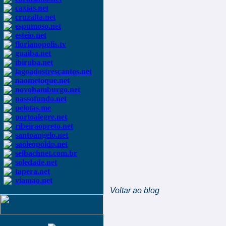
caxias.net
cruzalta.net
espumoso.net
esteio.net
florianopolis.tv
guaiba.net
ibiruba.net
lagoadostrescantos.net
naometoque.net
novohamburgo.net
passofundo.net
pelotas.me
portoalegre.net
ribeiraopreto.net
santoangelo.net
saoleopoldo.net
selbachnet.com.br
soledade.net
tapera.net
viamao.net
Voltar ao blog