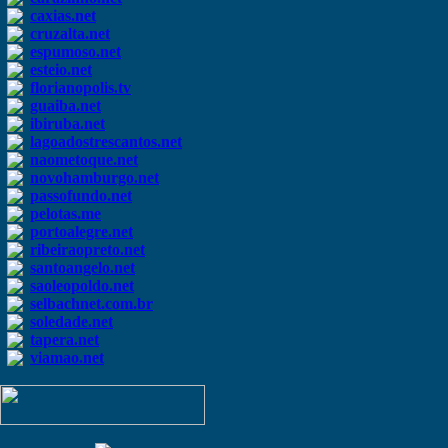
caxias.net
cruzalta.net
espumoso.net
esteio.net
florianopolis.tv
guaiba.net
ibiruba.net
lagoadostrescantos.net
naometoque.net
novohamburgo.net
passofundo.net
pelotas.me
portoalegre.net
ribeiraopreto.net
santoangelo.net
saoleopoldo.net
selbachnet.com.br
soledade.net
tapera.net
viamao.net