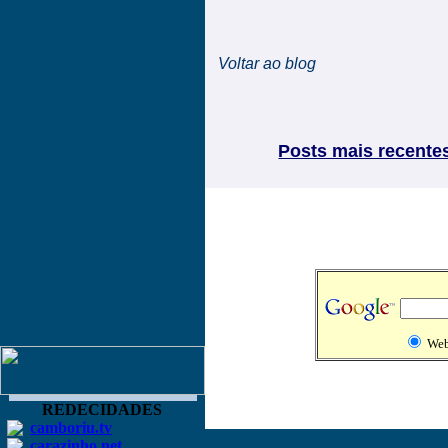
Voltar ao blog
Posts mais recente
We
REDECIDADES
camboriu.tv
carazinho.net