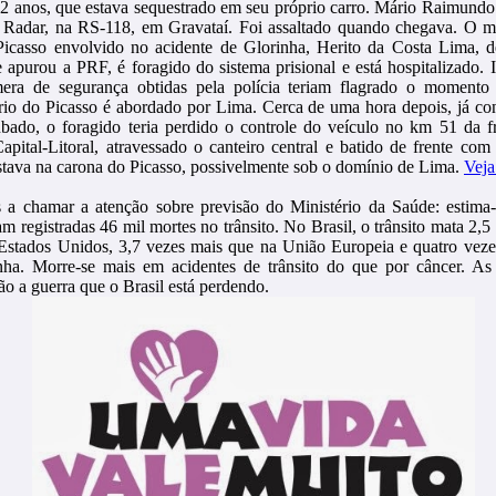
52 anos, que estava sequestrado em seu próprio carro. Mário Raimundo
 Radar, na RS-118, em Gravataí. Foi assaltado quando chegava. O mo
Picasso envolvido no acidente de Glorinha, Herito da Costa Lima, d
 apurou a PRF, é foragido do sistema prisional e está hospitalizado.
era de segurança obtidas pela polícia teriam flagrado o moment
ário do Picasso é abordado por Lima. Cerca de uma hora depois, já c
ubado, o foragido teria perdido o controle do veículo no km 51 da 
Capital-Litoral, atravessado o canteiro central e batido de frente co
stava na carona do Picasso, possivelmente sob o domínio de Lima.
Veja
 a chamar a atenção sobre previsão do Ministério da Saúde: estima
m registradas 46 mil mortes no trânsito. No Brasil, o trânsito mata 2,5
Estados Unidos, 3,7 vezes mais que na União Europeia e quatro veze
ha. Morre-se mais em acidentes de trânsito do que por câncer. As
são a guerra que o Brasil está perdendo.