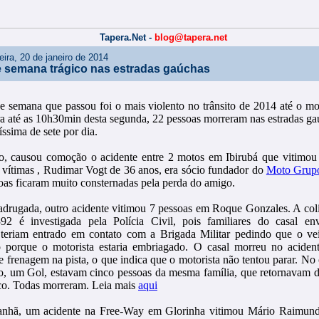
Tapera.Net -
blog@tapera.net
eira, 20 de janeiro de 2014
e semana trágico nas estradas gaúchas
de semana que passou foi o mais violento no trânsito de 2014 até o 
ira até as 10h30min desta segunda, 22 pessoas morreram nas estradas g
íssima de sete por dia.
o, causou comoção o acidente entre 2 motos em Ibirubá que vitimou 
vítimas , Rudimar Vogt de 36 anos, era sócio fundador do
Moto Grup
soas ficaram muito consternadas pela perda do amigo.
drugada, outro acidente vitimou 7 pessoas em Roque Gonzales. A coli
2 é investigada pela Polícia Civil, pois familiares do casal en
 teriam entrado em contato com a Brigada Militar pedindo que o veí
 porque o motorista estaria embriagado. O casal morreu no aciden
 frenagem na pista, o que indica que o motorista não tentou parar. No 
o, um Gol, estavam cinco pessoas da mesma família, que retornavam 
co. Todas morreram. Leia mais
aqui
nhã, um acidente na Free-Way em Glorinha vitimou Mário Raimund