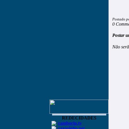
Postado p
0 Comme
Postar u
Não serã
REDECIDADES
camboriu.tv
carazinho.net