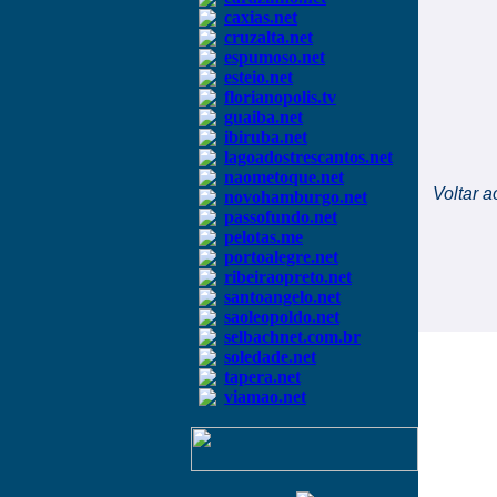
caxias.net
cruzalta.net
espumoso.net
esteio.net
florianopolis.tv
guaiba.net
ibiruba.net
lagoadostrescantos.net
naometoque.net
Voltar a
novohamburgo.net
passofundo.net
pelotas.me
portoalegre.net
ribeiraopreto.net
santoangelo.net
saoleopoldo.net
selbachnet.com.br
soledade.net
tapera.net
viamao.net