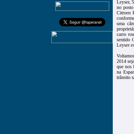
Leyser, 
no posto
Citroen 
conforme
uma câm
propriet
carro ro
sentido 
Leyser e
Voltamos
2014 seja
que nos 
na Espan
trânsito 