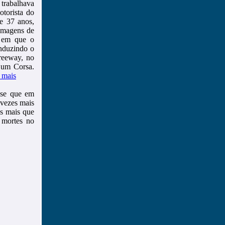
 trabalhava
torista do
e 37 anos,
 Imagens de
o em que o
onduzindo o
freeway, no
m um Corsa.
 mais
-se que em
 vezes mais
s mais que
 mortes no