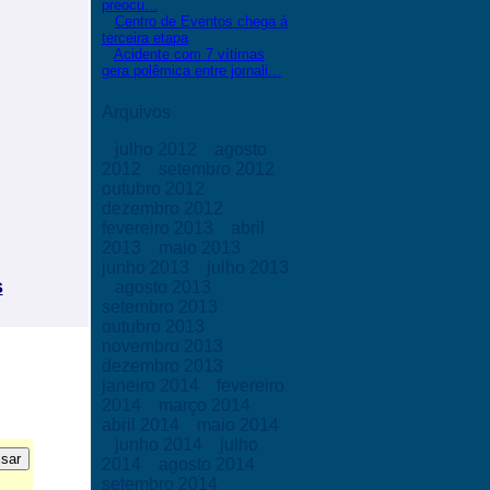
preocu...
Centro de Eventos chega à
terceira etapa
Acidente com 7 vítimas
gera polêmica entre jornali...
Arquivos
julho 2012
agosto
2012
setembro 2012
outubro 2012
dezembro 2012
fevereiro 2013
abril
2013
maio 2013
junho 2013
julho 2013
s
agosto 2013
setembro 2013
outubro 2013
novembro 2013
dezembro 2013
janeiro 2014
fevereiro
2014
março 2014
abril 2014
maio 2014
junho 2014
julho
2014
agosto 2014
setembro 2014