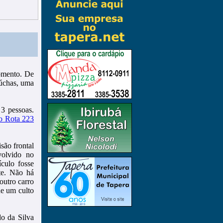
momento. De
aúchas, uma
3 pessoas.
o Rota 223
são frontal
volvido no
culo fosse
te. Não há
outro carro
de um culto
o da Silva