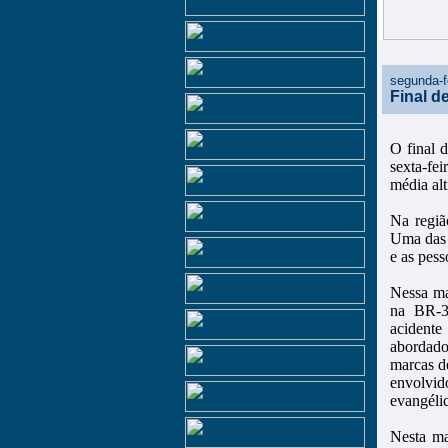
segunda-f
Final d
O final 
sexta-fe
média alt
Na regiã
Uma das 
e as pes
Nessa ma
na BR-39
acidente
abordado
marcas de
envolvid
evangéli
Nesta ma