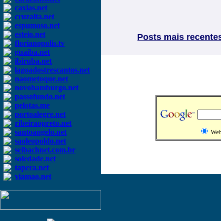
caxias.net
cruzalta.net
espumoso.net
esteio.net
Posts mais recente
florianopolis.tv
guaiba.net
ibiruba.net
lagoadostrescantos.net
naometoque.net
novohamburgo.net
passofundo.net
pelotas.me
portoalegre.net
ribeiraopreto.net
santoangelo.net
We
saoleopoldo.net
selbachnet.com.br
soledade.net
tapera.net
viamao.net