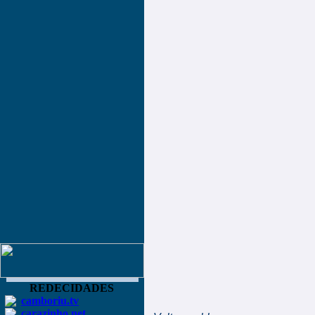
REDECIDADES
camboriu.tv
carazinho.net