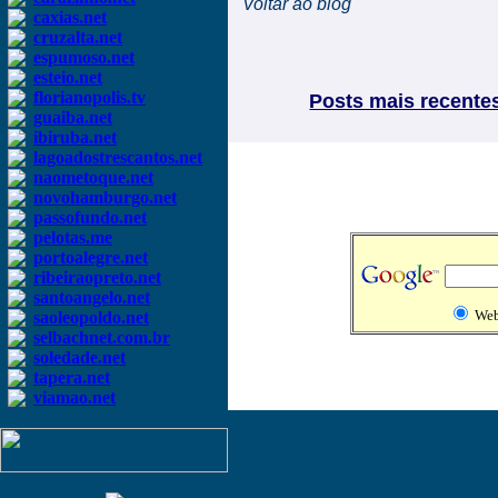
Voltar ao blog
caxias.net
cruzalta.net
espumoso.net
esteio.net
florianopolis.tv
Posts mais recente
guaiba.net
ibiruba.net
lagoadostrescantos.net
naometoque.net
novohamburgo.net
passofundo.net
pelotas.me
portoalegre.net
ribeiraopreto.net
santoangelo.net
We
saoleopoldo.net
selbachnet.com.br
soledade.net
tapera.net
viamao.net