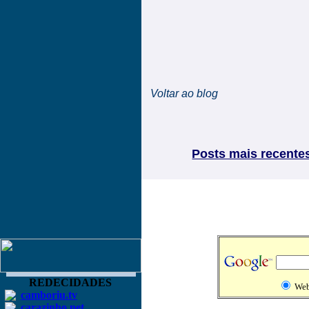
Voltar ao blog
Posts mais recente
REDECIDADES
We
camboriu.tv
carazinho.net