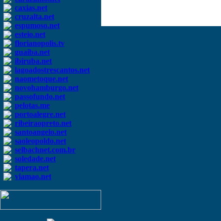
caxias.net
cruzalta.net
espumoso.net
esteio.net
florianopolis.tv
guaiba.net
ibiruba.net
lagoadostrescantos.net
naometoque.net
novohamburgo.net
passofundo.net
pelotas.me
portoalegre.net
ribeiraopreto.net
santoangelo.net
saoleopoldo.net
selbachnet.com.br
soledade.net
tapera.net
viamao.net