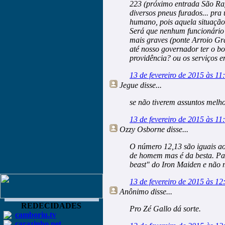
223 (próximo entrada São Raf
diversos pneus furados... pra
humano, pois aquela situação
Será que nenhum funcionário 
mais graves (ponte Arroio Gr
até nosso governador ter o b
providência? ou os serviços 
13 de fevereiro de 2015 às 11
Jegue
disse...
se não tiverem assuntos melho
13 de fevereiro de 2015 às 11
Ozzy Osborne
disse...
O número 12,13 são iguais ao 
de homem mas é da besta. Pa
beast" do Iron Maiden e não 
13 de fevereiro de 2015 às 12
Anônimo
disse...
REDECIDADES
Pro Zé Gallo dá sorte.
camboriu.tv
carazinho.net