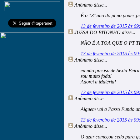
Anônimo
disse...
É o 13º ano do pt no poder;p
13 de fevereiro de 2015 às 09
JUSSA DO BITONHO
disse...
NÃO É A TOA QUE O PT TE
13 de fevereiro de 2015 às 09
Anônimo
disse...
eu não preciso de Sexta Feira 
sou muito foda!
Adorei a Matéria!
13 de fevereiro de 2015 às 09
Anônimo
disse...
Alguem vai a Passo Fundo 
13 de fevereiro de 2015 às 09
Anônimo
disse...
O azar começou cedo para qua