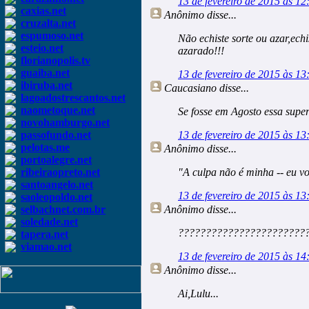
13 de fevereiro de 2015 às 12
caxias.net
Anônimo
disse...
cruzalta.net
espumoso.net
Não echiste sorte ou azar,ech
esteio.net
azarado!!!
florianopolis.tv
guaiba.net
13 de fevereiro de 2015 às 13
ibiruba.net
Caucasiano
disse...
lagoadostrescantos.net
naometoque.net
Se fosse em Agosto essa supe
novohamburgo.net
passofundo.net
13 de fevereiro de 2015 às 13
pelotas.me
Anônimo
disse...
portoalegre.net
ribeiraopreto.net
"A culpa não é minha -- eu v
santoangelo.net
13 de fevereiro de 2015 às 13
saoleopoldo.net
selbachnet.com.br
Anônimo
disse...
soledade.net
???????????????????????
tapera.net
viamao.net
13 de fevereiro de 2015 às 14
Anônimo
disse...
Ai,Lulu...