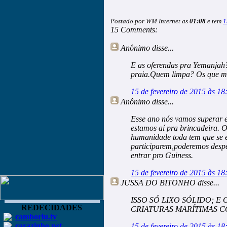
Postado por WM Internet as
01:08
e tem
1
15 Comments:
Anônimo
disse...
E as oferendas pra Yemanjah? 
praia.Quem limpa? Os que 
15 de fevereiro de 2015 às 18
Anônimo
disse...
Esse ano nós vamos superar 
estamos aí pra brincadeira. O
humanidade toda tem que se 
participarem,poderemos despej
entrar pro Guiness.
15 de fevereiro de 2015 às 18
JUSSA DO BITONHO
disse...
ISSO SÓ LIXO SÓLIDO; E
REDECIDADES
CRIATURAS MARÍTIMAS 
camboriu.tv
carazinho.net
15 de fevereiro de 2015 às 18