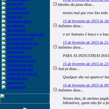
caxias.net
bitonho da jussa
disse...
cruzalta.net
espumoso.net
menos mal que esse lixo todo
esteio.net
15 de fevereiro de 2015 às 18
florianopolis.tv
guaiba.net
Anônimo
disse...
ibiruba.net
o ser humano é louco e a lou
lagoadostrescantos.net
naometoque.net
15 de fevereiro de 2015 às 21
novohamburgo.net
Anônimo
disse...
passofundo.net
pelotas.me
PARA AS INDUSTRIAS ISS
portoalegre.net
ribeiraopreto.net
15 de fevereiro de 2015 às 22
santoangelo.net
Anti pt
disse...
saoleopoldo.net
selbachnet.com.br
Qualquer dia vai aparecer ba
soledade.net
tapera.net
16 de fevereiro de 2015 às 09
viamao.net
Anônimo
disse...
Nesses dias, de ateísmo pagã
bilionários, quem não for a 