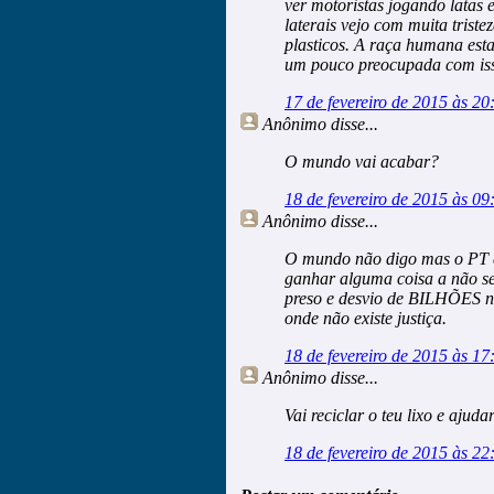
ver motoristas jogando latas 
laterais vejo com muita triste
plasticos. A raça humana est
um pouco preocupada com is
17 de fevereiro de 2015 às 20
Anônimo
disse...
O mundo vai acabar?
18 de fevereiro de 2015 às 09
Anônimo
disse...
O mundo não digo mas o PT est
ganhar alguma coisa a não se
preso e desvio de BILHÕES na
onde não existe justiça.
18 de fevereiro de 2015 às 17
Anônimo
disse...
Vai reciclar o teu lixo e ajuda
18 de fevereiro de 2015 às 22