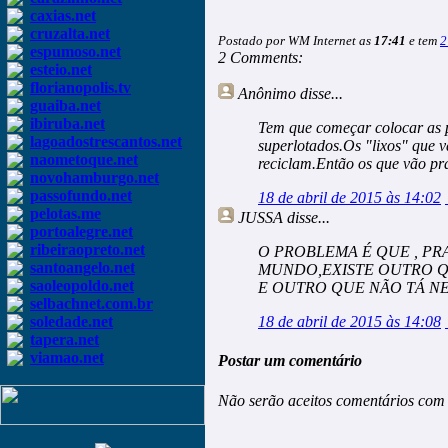
caxias.net
cruzalta.net
Postado por WM Internet as
17:41
e tem
2
espumoso.net
2 Comments:
esteio.net
florianopolis.tv
Anônimo
disse...
guaiba.net
ibiruba.net
Tem que começar colocar as pe
lagoadostrescantos.net
superlotados.Os "lixos" que 
naometoque.net
reciclam.Então os que vão pra 
novohamburgo.net
passofundo.net
18 de abril de 2015 às 14:02
pelotas.me
JUSSA
disse...
portoalegre.net
ribeiraopreto.net
O PROBLEMA É QUE , P
santoangelo.net
MUNDO,EXISTE OUTRO Q
saoleopoldo.net
E OUTRO QUE NÃO TÁ NEM
selbachnet.com.br
soledade.net
18 de abril de 2015 às 14:08
tapera.net
viamao.net
Postar um comentário
Não serão aceitos comentários com 