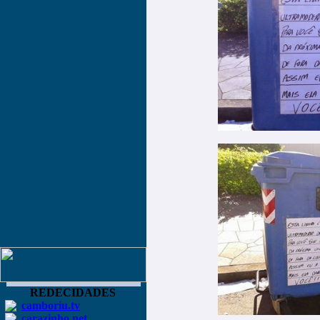
REDECIDADES
camboriu.tv
carazinho.net