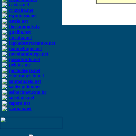
caxias.net
cruzalta.net
espumoso.net
esteio.net
florianopolis.tv
guaiba.net
ibiruba.net
lagoadostrescantos.net
naometoque.net
novohamburgo.net
passofundo.net
pelotas.me
portoalegre.net
ribeiraopreto.net
santoangelo.net
saoleopoldo.net
selbachnet.com.br
soledade.net
tapera.net
viamao.net