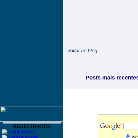
Voltar ao blog
Posts mais recente
REDECIDADES
camboriu.tv
carazinho.net
We