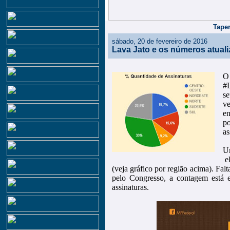
Taper
sábado, 20 de fevereiro de 2016
Lava Jato e os números atual
O
#L
s
v
e
po
as
U
e
(veja gráfico por região acima). Fal
pelo Congresso, a contagem está 
assinaturas.