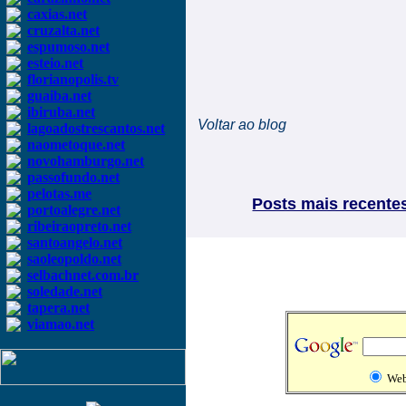
caxias.net
cruzalta.net
espumoso.net
esteio.net
florianopolis.tv
guaiba.net
ibiruba.net
Voltar ao blog
lagoadostrescantos.net
naometoque.net
novohamburgo.net
passofundo.net
pelotas.me
Posts mais recente
portoalegre.net
ribeiraopreto.net
santoangelo.net
saoleopoldo.net
selbachnet.com.br
soledade.net
tapera.net
viamao.net
We