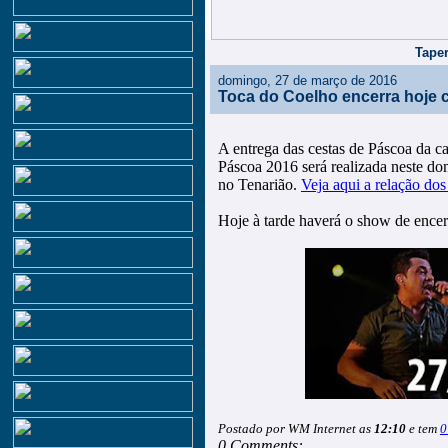
Taper
domingo, 27 de março de 2016
Toca do Coelho encerra hoje 
A entrega das cestas de Páscoa da 
Páscoa 2016 será realizada neste do
no Tenarião.
Veja aqui a relação do
Hoje à tarde haverá o show de ence
Postado por WM Internet as
12:10
e tem
0
0 Comments: