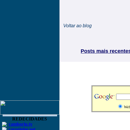
Voltar ao blog
Posts mais recente
We
REDECIDADES
camboriu.tv
carazinho.net