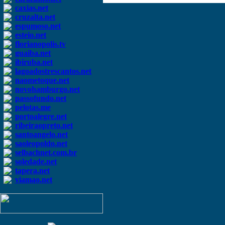
caxias.net
cruzalta.net
espumoso.net
esteio.net
florianopolis.tv
guaiba.net
ibiruba.net
lagoadostrescantos.net
naometoque.net
novohamburgo.net
passofundo.net
pelotas.me
portoalegre.net
ribeiraopreto.net
santoangelo.net
saoleopoldo.net
selbachnet.com.br
soledade.net
tapera.net
viamao.net