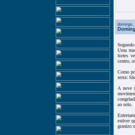
domingo, 
Domingo
Segund
Uma mass
fortes v
centro, 
Como pre
serra: S
A neve f
moviment
congelad
ao solo.
Entretan
estiver q
granizo o