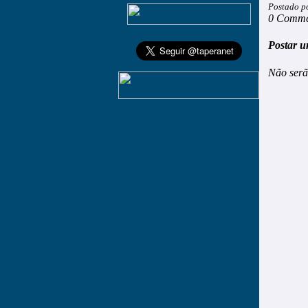
Postado p
0 Comme
Postar u
Não serã