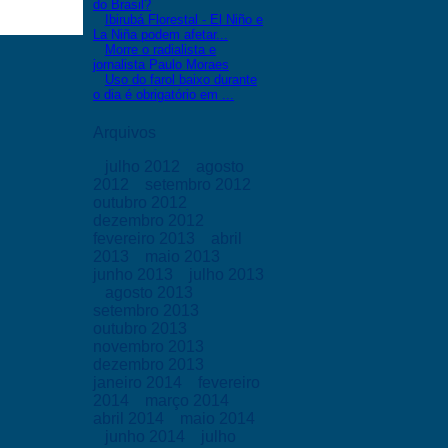
do Brasil?
Ibirubá Florestal - El Niño e
La Niña podem afetar...
Morre o radialista e
jornalista Paulo Moraes
Uso do farol baixo durante
o dia é obrigatório em ...
Arquivos
julho 2012
agosto
2012
setembro 2012
outubro 2012
dezembro 2012
fevereiro 2013
abril
2013
maio 2013
junho 2013
julho 2013
agosto 2013
setembro 2013
outubro 2013
novembro 2013
dezembro 2013
janeiro 2014
fevereiro
2014
março 2014
abril 2014
maio 2014
junho 2014
julho