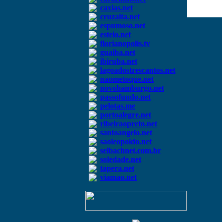
caxias.net
cruzalta.net
espumoso.net
esteio.net
florianopolis.tv
guaiba.net
ibiruba.net
lagoadostrescantos.net
naometoque.net
novohamburgo.net
passofundo.net
pelotas.me
portoalegre.net
ribeiraopreto.net
santoangelo.net
saoleopoldo.net
selbachnet.com.br
soledade.net
tapera.net
viamao.net