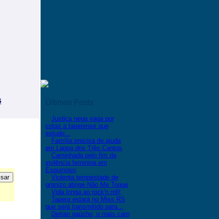
s
Últimos Posts
Justiça nega vaga por
cotas a taperense que
estudo...
Família precisa de ajuda
em Lagoa dos Três Cantos
Caminhada pelo fim da
violência feminina em
Espumoso
Violenta tempestade de
granizo atinge Não Me Toque
Vida longa ao rock'n roll!
Tapera estará no Miss RS
que será transmitido para...
Detran gaúcho, o mais caro