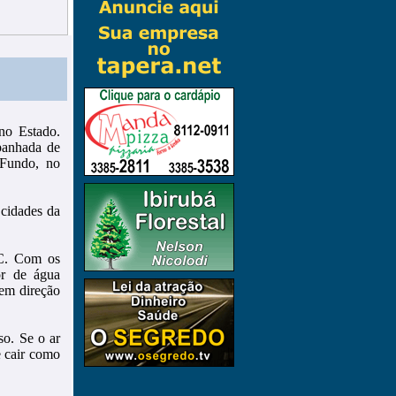
no Estado.
panhada de
 Fundo, no
cidades da
°C. Com os
or de água
em direção
so. Se o ar
e cair como