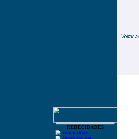
Voltar a
REDECIDADES
camboriu.tv
carazinho.net