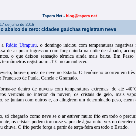
Tapera.Net -
blog@tapera.net
17 de julho de 2016
 abaixo de zero: cidades gaúchas registram neve
o a
Rádio Uirapuru
, o domingo iniciou com temperaturas negativas 
a de ar polar ingressou com força ainda na noite de sábado, acom
entos, o que deixou sensação térmica ainda mais baixa. Em Passo
os termômetros registraram -1°C no amanhecer.
visto, houve queda de neve no Estado. O fenômeno ocorreu em três 
ão Francisco de Paula, Canela e Gramado.
orma-se dentro de nuvens com temperaturas extremas, de até -40
os verticais no interior da nuvem, os cristais de gelo, mais vap
o, se juntam com outros e, ao atingirem um determinado peso, caem 
to, só chegarão como neve se o ar estiver muito frio em todo o percur
uente, os cristais podem tornar-se vapor de água outra vez ou derreter 
u chuva. O frio perde força a partir de terça-feira em todo o Estado.