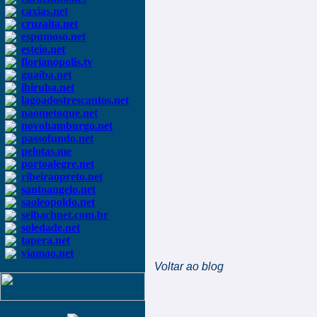
caxias.net
cruzalta.net
espumoso.net
esteio.net
florianopolis.tv
guaiba.net
ibiruba.net
lagoadostrescantos.net
naometoque.net
novohamburgo.net
passofundo.net
pelotas.me
portoalegre.net
ribeiraopreto.net
santoangelo.net
saoleopoldo.net
selbachnet.com.br
soledade.net
tapera.net
viamao.net
Voltar ao blog