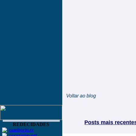
Voltar ao blog
Posts mais recente
REDECIDADES
camboriu.tv
carazinho.net