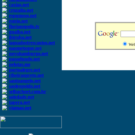
caxias.net
cruzalta.net
espumoso.net
esteio.net
florianopolis.tv
guaiba.net
ibiruba.net
lagoadostrescantos.net
We
naometoque.net
novohamburgo.net
passofundo.net
pelotas.me
portoalegre.net
ribeiraopreto.net
santoangelo.net
saoleopoldo.net
selbachnet.com.br
soledade.net
tapera.net
viamao.net