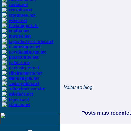
caxias.net
cruzalta.net
espumoso.net
esteio.net
florianopolis.tv
guaiba.net
ibiruba.net
lagoadostrescantos.net
naometoque.net
novohamburgo.net
passofundo.net
pelotas.me
portoalegre.net
ribeiraopreto.net
santoangelo.net
saoleopoldo.net
Voltar ao blog
selbachnet.com.br
soledade.net
tapera.net
viamao.net
Posts mais recente