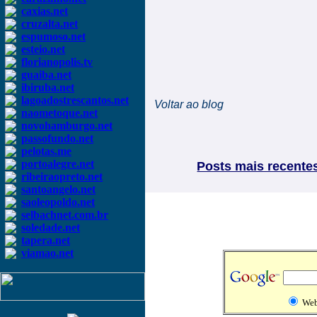
caxias.net
cruzalta.net
espumoso.net
esteio.net
florianopolis.tv
guaiba.net
ibiruba.net
lagoadostrescantos.net
Voltar ao blog
naometoque.net
novohamburgo.net
passofundo.net
pelotas.me
portoalegre.net
Posts mais recente
ribeiraopreto.net
santoangelo.net
saoleopoldo.net
selbachnet.com.br
soledade.net
tapera.net
viamao.net
We