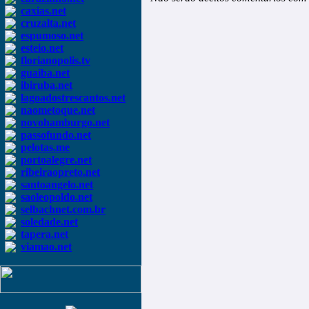
caxias.net
cruzalta.net
espumoso.net
esteio.net
florianopolis.tv
guaiba.net
ibiruba.net
lagoadostrescantos.net
naometoque.net
novohamburgo.net
passofundo.net
pelotas.me
portoalegre.net
ribeiraopreto.net
santoangelo.net
saoleopoldo.net
selbachnet.com.br
soledade.net
tapera.net
viamao.net