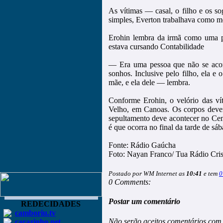
As vítimas — casal, o filho e os
simples, Everton trabalhava como m
Erohin lembra da irmã como uma p
estava cursando Contabilidade
— Era uma pessoa que não se acomo
sonhos. Inclusive pelo filho, ela e
mãe, e ela dele — lembra.
Conforme Erohin, o velório das ví
Velho, em Canoas. Os corpos devem
sepultamento deve acontecer no Ce
é que ocorra no final da tarde de sá
Fonte: Rádio Gaúcha
Foto: Nayan Franco/ Tua Rádio Cris
Postado por WM Internet as
10:41
e tem
0
0 Comments:
Postar um comentário
REDECIDADES
camboriu.tv
Não serão aceitos comentários com 
carazinho.net