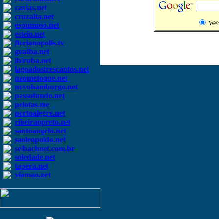
caxias.net
cruzalta.net
We
espumoso.net
esteio.net
florianopolis.tv
guaiba.net
ibiruba.net
lagoadostrescantos.net
naometoque.net
novohamburgo.net
passofundo.net
pelotas.me
portoalegre.net
ribeiraopreto.net
santoangelo.net
saoleopoldo.net
selbachnet.com.br
soledade.net
tapera.net
viamao.net