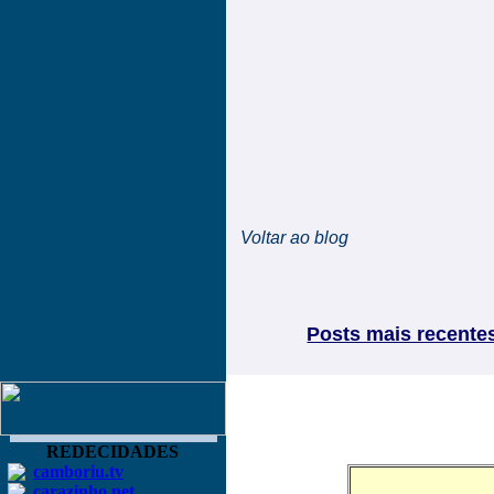
Voltar ao blog
Posts mais recente
REDECIDADES
camboriu.tv
carazinho.net