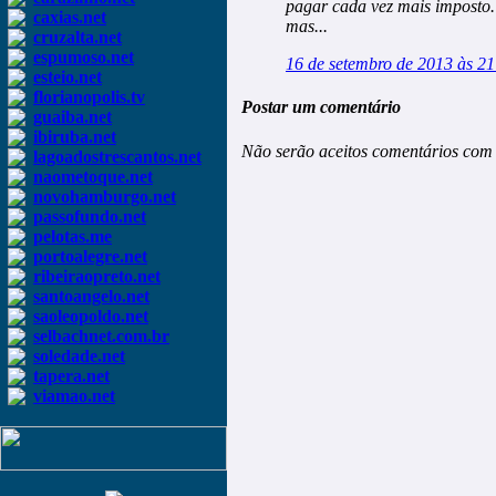
pagar cada vez mais imposto.
caxias.net
mas...
cruzalta.net
espumoso.net
16 de setembro de 2013 às 21
esteio.net
florianopolis.tv
Postar um comentário
guaiba.net
ibiruba.net
Não serão aceitos comentários com 
lagoadostrescantos.net
naometoque.net
novohamburgo.net
passofundo.net
pelotas.me
portoalegre.net
ribeiraopreto.net
santoangelo.net
saoleopoldo.net
selbachnet.com.br
soledade.net
tapera.net
viamao.net