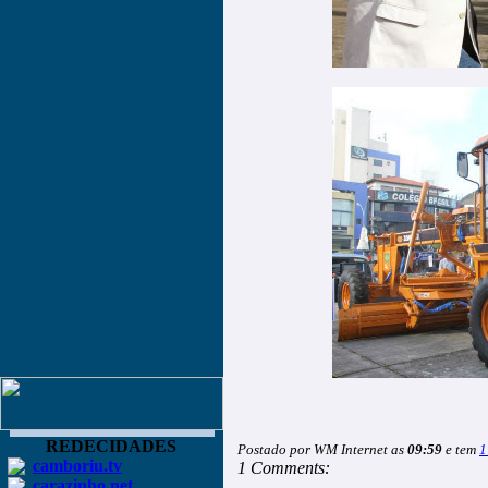
REDECIDADES
Postado por WM Internet as
09:59
e tem
1
camboriu.tv
1 Comments:
carazinho.net