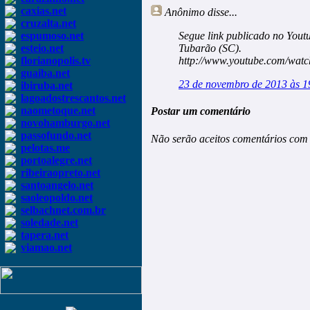
caxias.net
Anônimo
disse...
cruzalta.net
espumoso.net
Segue link publicado no Yout
esteio.net
Tubarão (SC).
florianopolis.tv
http://www.youtube.com/wa
guaiba.net
23 de novembro de 2013 às 1
ibiruba.net
lagoadostrescantos.net
naometoque.net
Postar um comentário
novohamburgo.net
passofundo.net
Não serão aceitos comentários com 
pelotas.me
portoalegre.net
ribeiraopreto.net
santoangelo.net
saoleopoldo.net
selbachnet.com.br
soledade.net
tapera.net
viamao.net