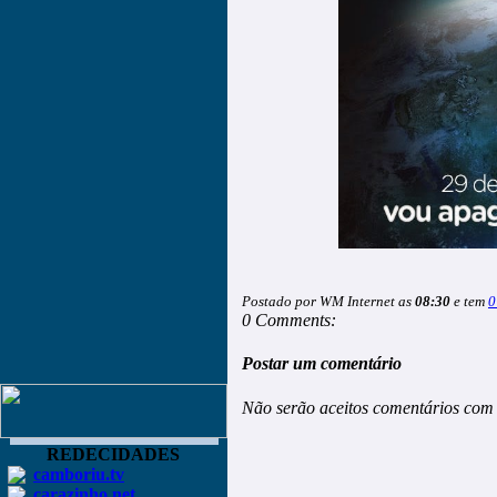
Postado por WM Internet as
08:30
e tem
0
0 Comments:
Postar um comentário
Não serão aceitos comentários com 
REDECIDADES
camboriu.tv
carazinho.net