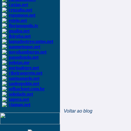
caxias.net
cruzalta.net
espumoso.net
esteio.net
florianopolis.tv
guaiba.net
ibiruba.net
lagoadostrescantos.net
naometoque.net
novohamburgo.net
passofundo.net
pelotas.me
portoalegre.net
ribeiraopreto.net
santoangelo.net
saoleopoldo.net
selbachnet.com.br
soledade.net
tapera.net
viamao.net
Voltar ao blog