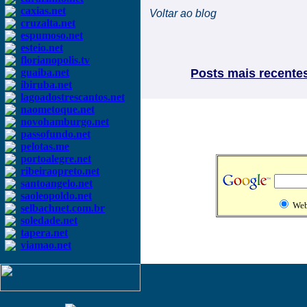
caxias.net
Voltar ao blog
cruzalta.net
espumoso.net
esteio.net
florianopolis.tv
guaiba.net
Posts mais recente
ibiruba.net
lagoadostrescantos.net
naometoque.net
novohamburgo.net
passofundo.net
pelotas.me
portoalegre.net
ribeiraopreto.net
santoangelo.net
saoleopoldo.net
We
selbachnet.com.br
soledade.net
tapera.net
viamao.net