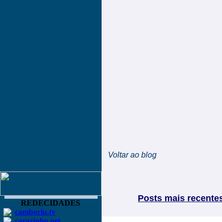
Voltar ao blog
Posts mais recente
REDECIDADES
camboriu.tv
carazinho.net