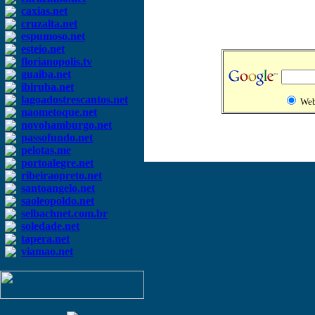
caxias.net
cruzalta.net
espumoso.net
esteio.net
florianopolis.tv
guaiba.net
ibiruba.net
lagoadostrescantos.net
We
naometoque.net
novohamburgo.net
passofundo.net
pelotas.me
portoalegre.net
ribeiraopreto.net
santoangelo.net
saoleopoldo.net
selbachnet.com.br
soledade.net
tapera.net
viamao.net